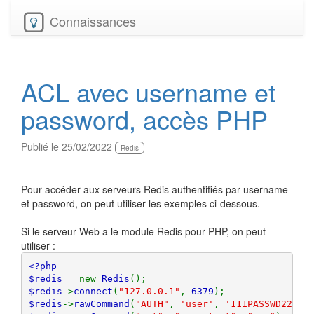
Connaissances
ACL avec username et
password, accès PHP
Publié le 25/02/2022
Redis
Pour accéder aux serveurs Redis authentifiés par username
et password, on peut utiliser les exemples ci-dessous.
Si le serveur Web a le module Redis pour PHP, on peut
utiliser :
<?php

$redis 
= new 
Redis
$redis
->
connect
(
"127.0.0.1"
, 
6379
$redis
->
rawCommand
(
"AUTH"
, 
'user'
, 
'111PASSWD222'