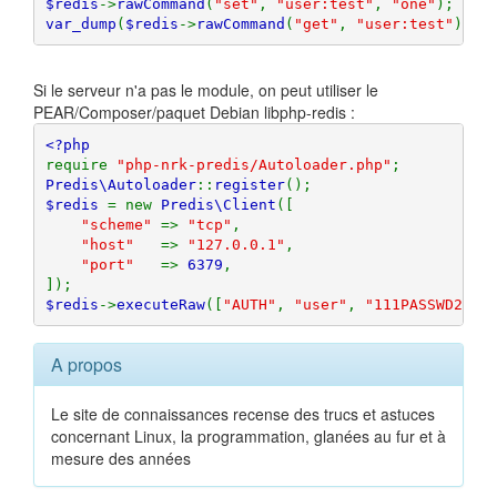
$redis
->
rawCommand
(
"set"
, 
"user:test"
, 
"one"
var_dump
(
$redis
->
rawCommand
(
"get"
, 
"user:test"
));
Si le serveur n'a pas le module, on peut utiliser le
PEAR/Composer/paquet Debian libphp-redis :
require 
"php-nrk-predis/Autoloader.php"
Predis\Autoloader
::
register
$redis 
= new 
Predis\Client
([

"scheme" 
=> 
"tcp"
,

"host"   
=> 
"127.0.0.1"
,

"port"   
=> 
6379
,

$redis
->
executeRaw
([
"AUTH"
, 
"user"
, 
"111PASSWD222"
A propos
Le site de connaissances recense des trucs et astuces
concernant Linux, la programmation, glanées au fur et à
mesure des années