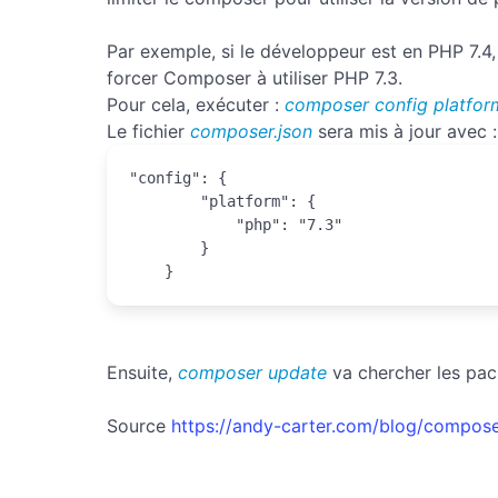
Par exemple, si le développeur est en PHP 7.4, 
forcer Composer à utiliser PHP 7.3.
Pour cela, exécuter :
composer config platfor
Le fichier
composer.json
sera mis à jour avec :
"config": {

        "platform": {

            "php": "7.3"

        }

    }
Ensuite,
composer update
va chercher les pac
Source
https://andy-carter.com/blog/compos