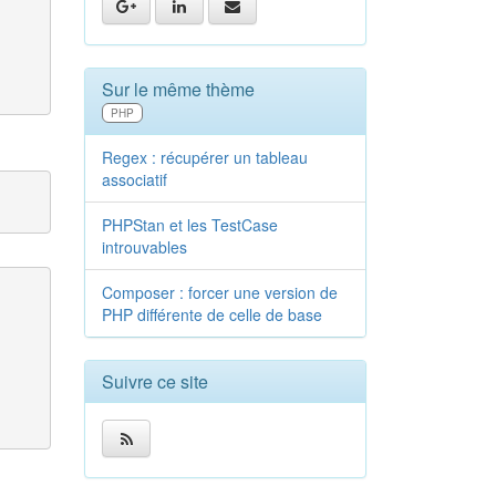
Sur le même thème
PHP
Regex : récupérer un tableau
associatif
PHPStan et les TestCase
introuvables
Composer : forcer une version de
PHP différente de celle de base
Suivre ce site