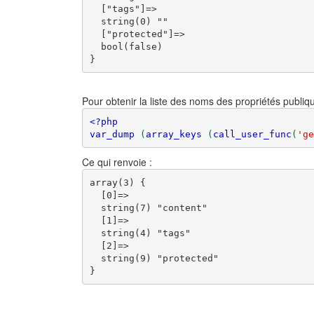
  ["tags"]=>

  string(0) ""

  ["protected"]=>

  bool(false)

}
Pour obtenir la liste des noms des propriétés publique
<?php

var_dump 
(
array_keys 
(
call_user_func
(
'ge
Ce qui renvoie :
array(3) {

  [0]=>

  string(7) "content"

  [1]=>

  string(4) "tags"

  [2]=>

  string(9) "protected"

}