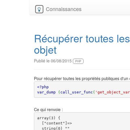
Connaissances
Récupérer toutes les
objet
Publié le 06/08/2015
PHP
Pour récupérer toutes les propriétés publiques d'un o
<?php

var_dump 
(
call_user_func
(
'get_object_var
Ce qui renvoie :
array(3) {

  ["content"]=>

  string(0) ""
