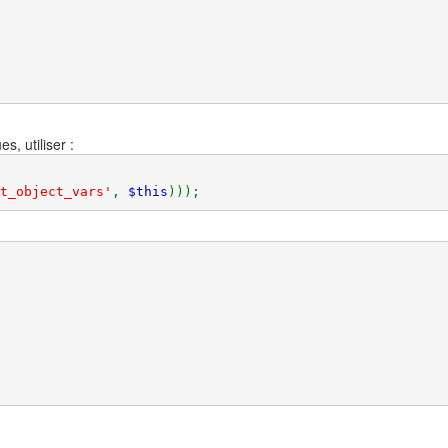
s, utiliser :
t_object_vars'
, 
$this
)));