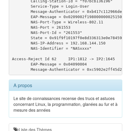
	Calling-Station-Id = "f07bcb136196"

	Service-Type = Login-User

	Message-Authenticator = 0xb417c112966de2af4725b1db431a02ce

	EAP-Message = 0x0209002f19800000002515030100201cac53832e96f2dca3a8e4c218ba49141eb572ebd615efb460c566566077d789

	NAS-Port-Type = Wireless-802.11

	NAS-Port = 261553

	NAS-Port-Id = "261553"

	State = 0x91f9f10197f0e8d336313e0e784598db

	NAS-IP-Address = 192.168.144.150

	NAS-Identifier = "NASxxxx"

Access-Reject Id 62	IP1:1812 -> IP2:1645	(442 packets)	+929.425

	EAP-Message = 0x04090004

A propos
Le site de connaissances recense des trucs et astuces
concernant Linux, la programmation, glanées au fur et à
mesure des années
Liste des Thèmes