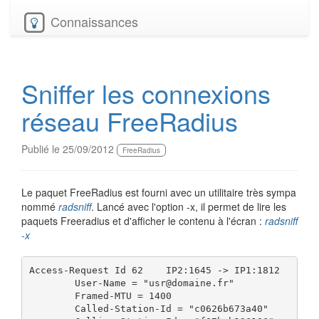
Connaissances
Sniffer les connexions
réseau FreeRadius
Publié le 25/09/2012
FreeRadius
Le paquet FreeRadius est fourni avec un utilitaire très sympa
nommé
radsniff
. Lancé avec l'option -x, il permet de lire les
paquets Freeradius et d'afficher le contenu à l'écran :
radsniff
-x
Access-Request Id 62	IP2:1645 -> IP1:1812	(441 packets)	+928.424

	User-Name = "usr@domaine.fr"

	Framed-MTU = 1400

	Called-Station-Id = "c0626b673a40"
