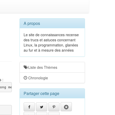
A propos
Le site de connaissances recense
des trucs et astuces concernant
Linux, la programmation, glanées
au fur et à mesure des années
Liste des Thèmes
Chronologie
s :
ong message> [v8.2302.0 try https://www.rsyslog.com/e/24
Partager cette page