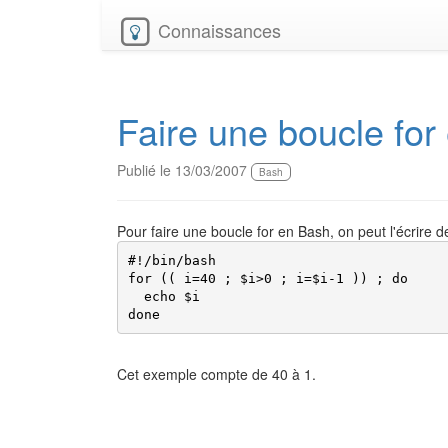
Connaissances
Faire une boucle for
Publié le 13/03/2007
Bash
Pour faire une boucle for en Bash, on peut l'écrire d
#!/bin/bash

for (( i=40 ; $i>0 ; i=$i-1 )) ; do

  echo $i

done
Cet exemple compte de 40 à 1.