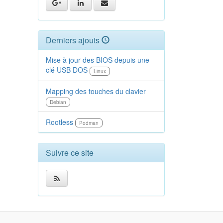
Derniers ajouts
Mise à jour des BIOS depuis une
clé USB DOS
Linux
Mapping des touches du clavier
Debian
Rootless
Podman
Suivre ce site