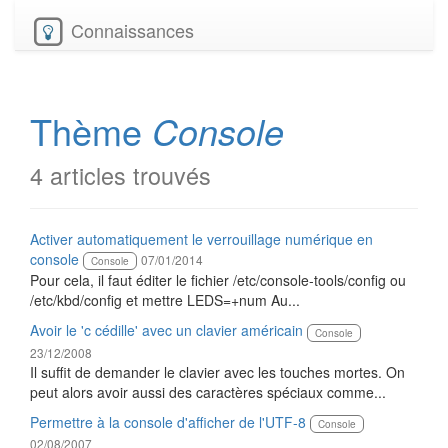
Connaissances
Thème
Console
4 articles trouvés
Activer automatiquement le verrouillage numérique en
console
07/01/2014
Console
Pour cela, il faut éditer le fichier /etc/console-tools/config ou
/etc/kbd/config et mettre LEDS=+num Au...
Avoir le 'c cédille' avec un clavier américain
Console
23/12/2008
Il suffit de demander le clavier avec les touches mortes. On
peut alors avoir aussi des caractères spéciaux comme...
Permettre à la console d'afficher de l'UTF-8
Console
02/08/2007