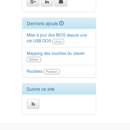
Derniers ajouts
Mise à jour des BIOS depuis une
clé USB DOS
Linux
Mapping des touches du clavier
Debian
Rootless
Podman
Suivre ce site