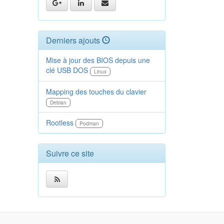
Derniers ajouts
Mise à jour des BIOS depuis une
clé USB DOS
Linux
Mapping des touches du clavier
Debian
Rootless
Podman
Suivre ce site