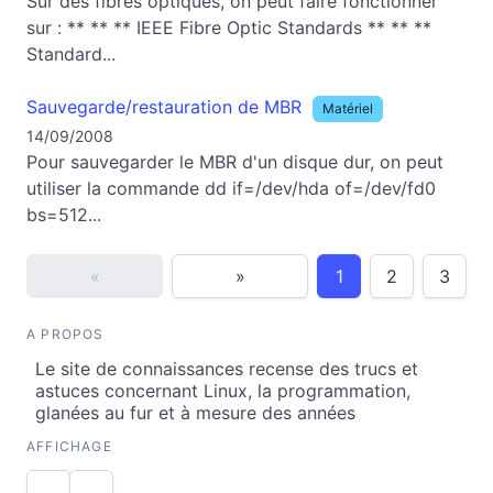
Sur des fibres optiques, on peut faire fonctionner
sur : ** ** ** IEEE Fibre Optic Standards ** ** **
Standard...
Sauvegarde/restauration de MBR
Matériel
14/09/2008
Pour sauvegarder le MBR d'un disque dur, on peut
utiliser la commande dd if=/dev/hda of=/dev/fd0
bs=512...
«
»
1
2
3
A PROPOS
Le site de connaissances recense des trucs et
astuces concernant Linux, la programmation,
glanées au fur et à mesure des années
AFFICHAGE