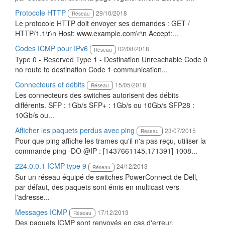
Protocole HTTP
29/10/2018
Réseau
Le protocole HTTP doit envoyer ses demandes : GET /
HTTP/1.1\r\n Host: www.example.com\r\n Accept:...
Codes ICMP pour IPv6
02/08/2018
Réseau
Type 0 - Reserved Type 1 - Destination Unreachable Code 0
no route to destination Code 1 communication...
Connecteurs et débits
15/05/2018
Réseau
Les connecteurs des switches autorisent des débits
différents. SFP : 1Gb/s SFP+ : 1Gb/s ou 10Gb/s SFP28 :
10Gb/s ou...
Afficher les paquets perdus avec ping
23/07/2015
Réseau
Pour que ping affiche les trames qu'il n'a pas reçu, utiliser la
commande ping -DO @IP : [1437661145.171391] 1008...
224.0.0.1 ICMP type 9
24/12/2013
Réseau
Sur un réseau équipé de switches PowerConnect de Dell,
par défaut, des paquets sont émis en multicast vers
l'adresse...
Messages ICMP
17/12/2013
Réseau
Des paquets ICMP sont renvoyés en cas d'erreur.