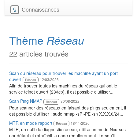
Connaissances
Thème
Réseau
22 articles trouvés
Scan du réserau pour trouver les machine ayant un port
ouvert
12/03/2026
Réseau
Afin de trouver toutes les machines du réseau qui ont le
service telnet ouvert (23/tcp), il est possible d'utiliser...
Scan Ping NMAP
30/08/2022
Réseau
Pour scanner des réseaux en faisant des pings seulement, il
est possible d'utiliser : sudo nmap -sP -PE -sn X.X.X.0/24...
MTR en mode rapport
18/11/2020
Réseau
MTR, un outil de diagnostic réseau, utilise un mode Ncurses
par défaut et rafraîchit la page régulièrement. Lorsqu'il...