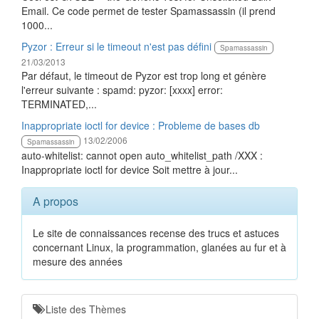
Email. Ce code permet de tester Spamassassin (il prend
1000...
Pyzor : Erreur si le timeout n'est pas défini
Spamassassin
21/03/2013
Par défaut, le timeout de Pyzor est trop long et génère
l'erreur suivante : spamd: pyzor: [xxxx] error:
TERMINATED,...
Inappropriate ioctl for device : Probleme de bases db
13/02/2006
Spamassassin
auto-whitelist: cannot open auto_whitelist_path /XXX :
Inappropriate ioctl for device Soit mettre à jour...
A propos
Le site de connaissances recense des trucs et astuces
concernant Linux, la programmation, glanées au fur et à
mesure des années
Liste des Thèmes