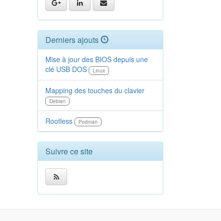
Derniers ajouts
Mise à jour des BIOS depuis une
clé USB DOS
Linux
Mapping des touches du clavier
Debian
Rootless
Podman
Suivre ce site