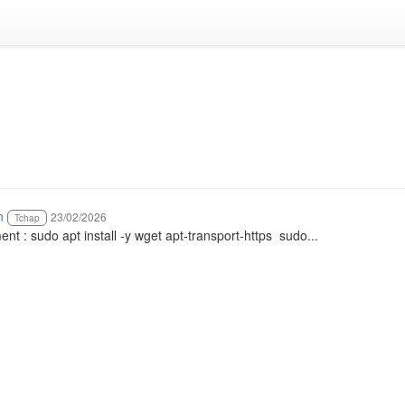
n
23/02/2026
Tchap
nt : sudo apt install -y wget apt-transport-https ‍ sudo...