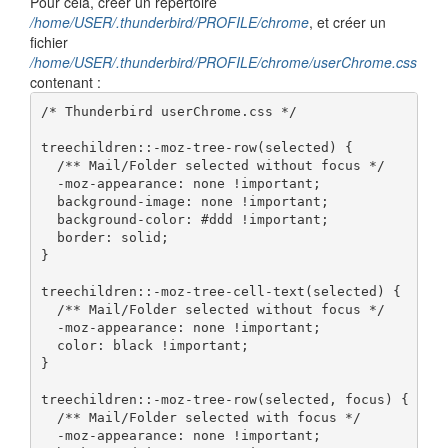
Pour cela, créer un répertoire
/home/USER/.thunderbird/PROFILE/chrome
, et créer un
fichier
/home/USER/.thunderbird/PROFILE/chrome/userChrome.css
contenant :
/* Thunderbird userChrome.css */

treechildren::-moz-tree-row(selected) {

  /** Mail/Folder selected without focus */

  -moz-appearance: none !important;

  background-image: none !important;

  background-color: #ddd !important;

  border: solid;

}

treechildren::-moz-tree-cell-text(selected) {

  /** Mail/Folder selected without focus */

  -moz-appearance: none !important;

  color: black !important;

}

treechildren::-moz-tree-row(selected, focus) {

  /** Mail/Folder selected with focus */

  -moz-appearance: none !important;
