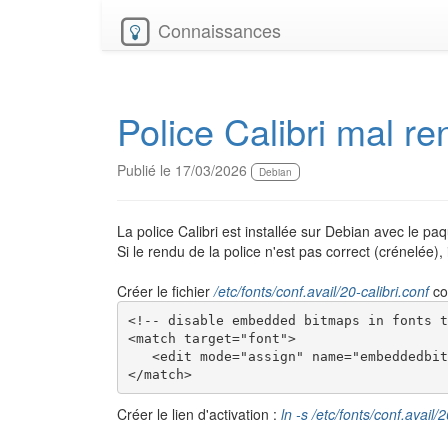
Connaissances
Police Calibri mal r
Publié le 17/03/2026
Debian
La police Calibri est installée sur Debian avec le paqu
Si le rendu de la police n'est pas correct (crénelée), 
Créer le fichier
/etc/fonts/conf.avail/20-calibri.conf
co
<!-- disable embedded bitmaps in fonts t
<match target="font">

   <edit mode="assign" name="embeddedbit
</match>
Créer le lien d'activation :
ln -s /etc/fonts/conf.avail/