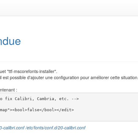
endue
et "ttf-mscorefonts-installer".
il est possible d'ajouter une configuration pour améliorer cette situation
ntenant :
o fix Calibri, Cambria, etc. -->

map"><bool>false</bool></edit>

20-calibri.conf /etc/fonts/conf.d/20-calibri.conf