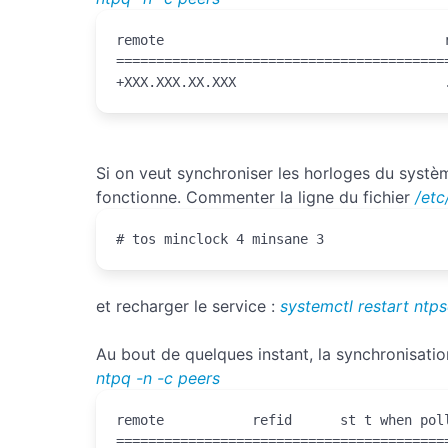
remote                                   
=========================================
+XXX.XXX.XX.XXX                          
Si on veut synchroniser les horloges du système
fonctionne. Commenter la ligne du fichier
/etc
# tos minclock 4 minsane 3
et recharger le service :
systemctl restart ntp
Au bout de quelques instant, la synchronisatio
ntpq -n -c peers
remote           refid      st t when poll
==========================================