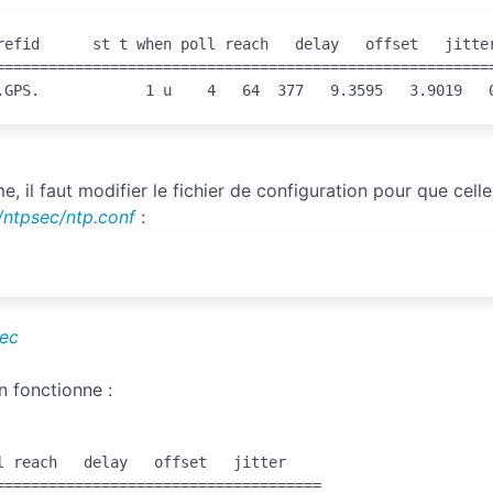
refid      st t when poll reach   delay   offset   jitter
=========================================================
.GPS.            1 u    4   64  377   9.3595   3.9019   
, il faut modifier le fichier de configuration pour que celle
/ntpsec/ntp.conf
:
sec
n fonctionne :
 reach   delay   offset   jitter

====================================
