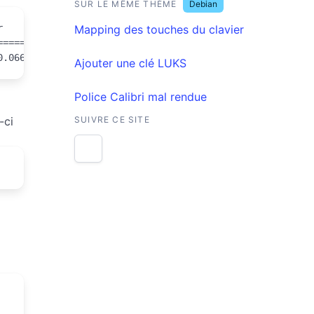
SUR LE MÊME THÈME
Debian


Mapping des touches du clavier
=====

0.0666
Ajouter une clé LUKS
Police Calibri mal rendue
-ci
SUIVRE CE SITE