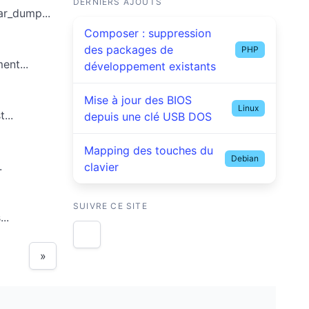
DERNIERS AJOUTS
ar_dump...
Composer : suppression
des packages de
PHP
ent...
développement existants
Mise à jour des BIOS
Linux
...
depuis une clé USB DOS
Mapping des touches du
Debian
.
clavier
SUIVRE CE SITE
..
»