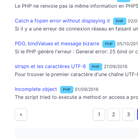
Le PHP ne renvoie pas la même information en PHP5 
Catch a fopen error without displaying it
02/0
PHP
Si il y a une erreur de connexion réseau en faisant u
PDO, bindValues et message bizarre
05/10/20
PHP
Si le PHP génère l'erreur : General error: 25 bind or 
strspn et les caractères UTF-8
27/09/2016
PHP
Pour trouver le premier caractère d'une chaîne UTF-8 
Incomplete object
01/09/2016
PHP
The script tried to execute a method or access a pro
«
1
2
3