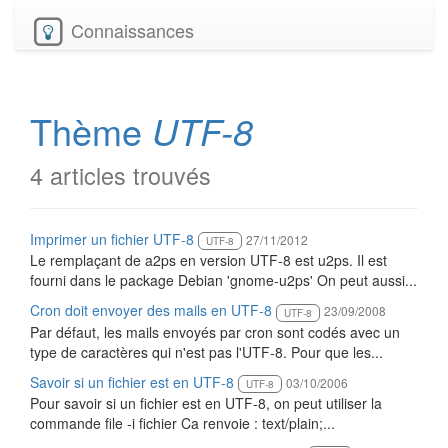
Connaissances
Thème
UTF-8
4 articles trouvés
Imprimer un fichier UTF-8
27/11/2012
UTF-8
Le remplaçant de a2ps en version UTF-8 est u2ps. Il est
fourni dans le package Debian 'gnome-u2ps' On peut aussi...
Cron doit envoyer des mails en UTF-8
23/09/2008
UTF-8
Par défaut, les mails envoyés par cron sont codés avec un
type de caractères qui n'est pas l'UTF-8. Pour que les...
Savoir si un fichier est en UTF-8
03/10/2006
UTF-8
Pour savoir si un fichier est en UTF-8, on peut utiliser la
commande file -i fichier Ca renvoie : text/plain;...