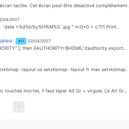
cran tactile. Cet écran peut être désactivé complétement. 
2/04/2007
oot `date +%d%b%y%H%M%S`.jpg " m:0x0 + c:111 Print...
sateur
02/04/2007
X11
AUTHORITY" ]; then XAUTHORITY=$HOME/.Xauthority export...
: setxkbmap -layout us setxkbmap -layout fr man setxkbmap
c touches mortes, il faut taper Alt Gr + virgule. Le Alt Gr...
1