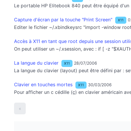
Le portable HP Elitebook 840 peut être équipé d'un é
Capture d'écran par la touche "Print Screen"
0
X11
Editer le fichier ~/.xbindkeysrc "import -window r
Accès à X11 en tant que root depuis une session utili
On peut utiliser un ~/.xsession, avec : if [ -z "$X
La langue du clavier
28/07/2006
X11
La langue du clavier (layout) peut être défini par 
Clavier en touches mortes
30/03/2006
X11
Pour afficher un c cédille (ç) en clavier américain ave
«